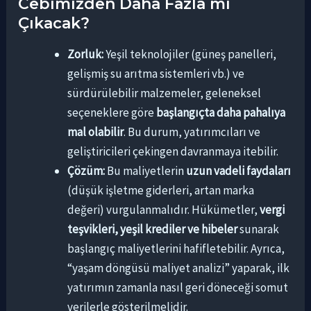
Cebimizden Daha Fazla mı
Çıkacak?
Zorluk:
Yeşil teknolojiler (güneş panelleri,
gelişmiş su arıtma sistemleri vb.) ve
sürdürülebilir malzemeler, geleneksel
seçeneklere göre
başlangıçta daha pahalıya
mal olabilir
. Bu durum, yatırımcıları ve
geliştiricileri çekingen davranmaya itebilir.
Çözüm:
Bu maliyetlerin
uzun vadeli faydaları
(düşük işletme giderleri, artan marka
değeri) vurgulanmalıdır. Hükümetler,
vergi
teşvikleri, yeşil krediler ve hibeler
sunarak
başlangıç maliyetlerini hafifletebilir. Ayrıca,
“yaşam döngüsü maliyet analizi” yaparak, ilk
yatırımın zamanla nasıl geri döneceği somut
verilerle gösterilmelidir.