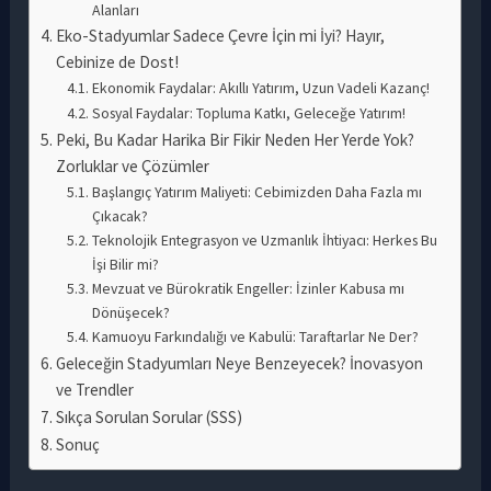
Alanları
Eko-Stadyumlar Sadece Çevre İçin mi İyi? Hayır,
Cebinize de Dost!
Ekonomik Faydalar: Akıllı Yatırım, Uzun Vadeli Kazanç!
Sosyal Faydalar: Topluma Katkı, Geleceğe Yatırım!
Peki, Bu Kadar Harika Bir Fikir Neden Her Yerde Yok?
Zorluklar ve Çözümler
Başlangıç Yatırım Maliyeti: Cebimizden Daha Fazla mı
Çıkacak?
Teknolojik Entegrasyon ve Uzmanlık İhtiyacı: Herkes Bu
İşi Bilir mi?
Mevzuat ve Bürokratik Engeller: İzinler Kabusa mı
Dönüşecek?
Kamuoyu Farkındalığı ve Kabulü: Taraftarlar Ne Der?
Geleceğin Stadyumları Neye Benzeyecek? İnovasyon
ve Trendler
Sıkça Sorulan Sorular (SSS)
Sonuç