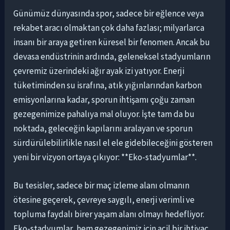
Günümüz dünyasında spor, sadece bir eğlence veya
rekabet aracı olmaktan çok daha fazlası; milyarlarca
insanı bir araya getiren küresel bir fenomen. Ancak bu
devasa endüstrinin ardında, geleneksel stadyumların
çevremiz üzerindeki ağır ayak izi yatıyor. Enerji
tüketiminden su israfına, atık yığınlarından karbon
emisyonlarına kadar, sporun ihtişamı çoğu zaman
gezegenimize pahalıya mal oluyor. İşte tam da bu
noktada, geleceğin kapılarını aralayan ve sporun
sürdürülebilirlikle nasıl el ele gidebileceğini gösteren
yeni bir vizyon ortaya çıkıyor: **Eko-stadyumlar**.
Bu tesisler, sadece bir maç izleme alanı olmanın
ötesine geçerek, çevreye saygılı, enerji verimli ve
topluma faydalı birer yaşam alanı olmayı hedefliyor.
Eko-stadyumlar, hem gezegenimiz için acil bir ihtiyaç